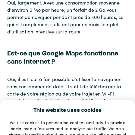
Oui, largement. Avec une consommation moyenne
d'environ 5 Mo par heure, un forfait de 2 Go vous
permet de naviguer pendant près de 400 heures, ce
qui est amplement suffisant pour un mois complet
d'utilisation intensive sur la route.
Est-ce que Google Maps fonctionne
sans Internet ?
Oui, il est tout à fait possible d'utiliser la navigation
sans consommer de data. Il suffit de télécharger la
carte de votre région ou de votre trajet en Wi-Fi
avant de partir, via la fonctionnalité "Plans hors
connexion" présente dans les menus de l'application.
This website uses cookies
We use cookies to personalise content and ads, to provide
Modes de paiement
social media features and to analyse our traffic. We also
share information about your use of our site with our social