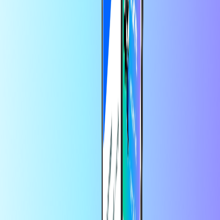
Pass sur Steam ou sur les sites web officiels de nos partenaires.
Toutes les offres
PaysafeCard Players Pass x Steam 10 EUR
PaysafeCard Players Pass x Steam 20 EUR
PaysafeCard Players Pass x Steam 30 EUR
PaysafeCard Players Pass x Steam 50 EUR
PaysafeCard Players Pass x Steam 100 EUR
PaysafeCard Players Pass x Steam 150 EUR
En utilisant ce service, vous acceptez les
de
terms and conditions
PaysafeCard Players Pass x Steam.
Questions fréquemment posées
Comment utiliser mon code PaysafeCard
Players Pass x Steam ?