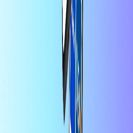
par
catherine
il y a 17 heures
Je suis satisfaite de la rapidité des…
Je suis satisfaite de la rapidité
des réponses et solutions proposées avec courtoisie et respect du
client. Je n'avais pas reçu de code de validation et le service m'a
apporté de l'aide efficacement.
Economisez 10% dans l’app
Profitez d’une réduction sur votre 1re
commande sur l’app