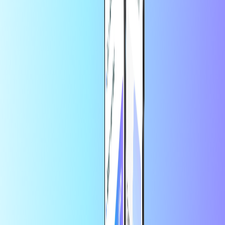
PaysafeCard Players Pass x Steam fonctionne exactement comme
PaysafeCard et constitue l’alternative idéale à une Steam Gift Card.
Il permet aux clients de payer leurs achats sur Steam (et auprès
d’autres marchands partenaires) en toute sécurité à l’aide d’un code
PIN prépayé.
S’agit-il d’une Steam gift card ?
Non, il ne s’agit pas d’une Steam Gift Card. Le bon s’utilise sur
Steam via PaysafeCard comme méthode de rechargement, mais il
peut également être utilisé auprès de nombreux autres partenaires.
Est-ce une alternative à une Steam gift
card ?
Oui, c’est la meilleure alternative aux Steam Gift Cards. Il vous
permet de faire tout ce que vous feriez normalement avec une Steam
Gift Card, tout en profitant de tous les avantages de PaysafeCard !