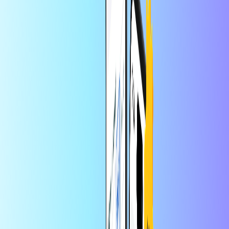
commande sur l’app
Carte Cadeau Jeux Vidéo
Accueil
Carte Cadeau Jeux Vidéo
PaysafeCard Players Pass x Steam