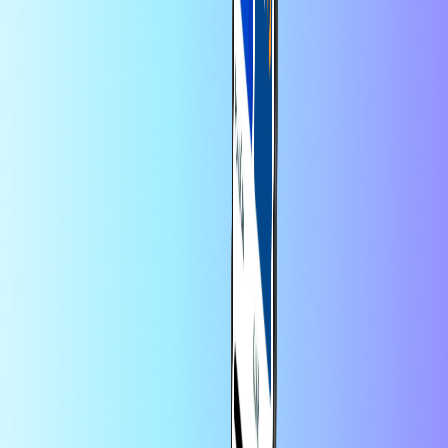
Sur Recharge.fr, achetez une carte prépayée en ligne rapidement et
facilement. Rechargez votre crédit d’appel mobile parmi les plus
grands opérateurs téléphoniques en France ou offrez-vous une carte
bancaire prépayée pour faciliter vos achats en ligne.
À propos de nous
Foire aux questions (FAQ)
Modes de paiement
Notre Entreprise
Pour le business
Conditions
Mentions Légales
Actualites
Catégories
Crédit d’appel
Carte de paiement
Carte Cadeau Musique, TV & Apps
Carte Cadeau Jeux Vidéo
Meilleurs produits
À propos de nous
Catégories
Meilleurs produits