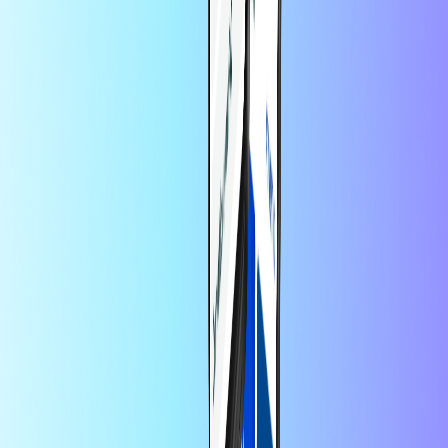
Si vous avez des questions, consultez la
FAQ PaysafeCard
. Si vous
avez besoin d’une assistance supplémentaire, vous pouvez contacter
directement l’équipe via le
formulaire en ligne
.
Des milliers de clients nous font confiance
sur Trustpilot
Trustpilot Review
par
Maryse
il y a 35 minutes
Un application facile et très pratique
Un application facile et très
pratique
par
COEN MURIEL
il y a 11 heures
facile rapide et simple
facile rapide et simple
par
Mme LAINE catherine
il y a 17 heures
Réponse rapide et efficace
Réponse rapide et efficace. Sas oublier le
contact courtois. Merci.