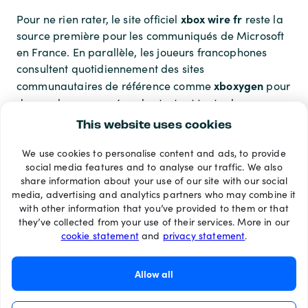
xbox wire fr
Pour ne rien rater, le site officiel
reste la
source première pour les communiqués de Microsoft
en France. En parallèle, les joueurs francophones
consultent quotidiennement des sites
xboxygen
communautaires de référence comme
pour
news
des analyses poussées, des tests et toutes les
console actus
.
This website uses cookies
We use cookies to personalise content and ads, to provide
Modes de paiement
social media features and to analyse our traffic. We also
share information about your use of our site with our social
media, advertising and analytics partners who may combine it
with other information that you’ve provided to them or that
they’ve collected from your use of their services. More in our
cookie statement
and
privacy statement
.
Allow all